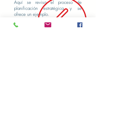
Aquí
se revisa el proceso de
planificación estratégica y se
ofrece un ejemplo.
Acceder
VOLVER
|
Politica de Privacidad
|
Aviso legal
Visitante número