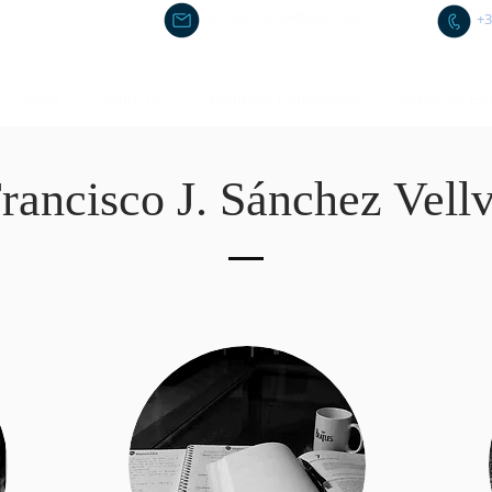
sanchez.vellve@gmail.com
+3
Inicio
Sobre mí
Recursos Formativos
Servicios Em
rancisco J. Sánchez Vell