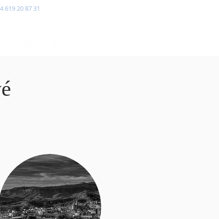
4 619 20 87 31
presariales
Blog
Contacto
vé