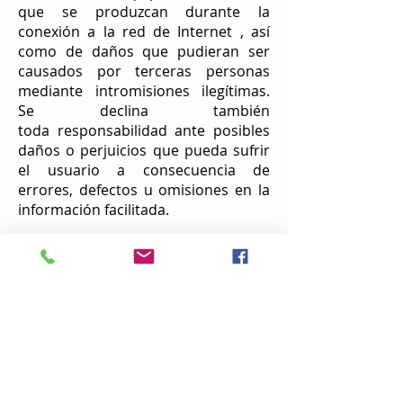
que se produzcan durante la
conexión a la red de Internet , así
como de daños que pudieran ser
causados por terceras personas
mediante intromisiones ilegítimas.
Se declina también
toda responsabilidad ante posibles
daños o perjuicios que pueda sufrir
el usuario a consecuencia de
errores, defectos u omisiones en la
información facilitada.
Tratamiento de datos
del usuario
En cumplimiento de lo establecido
en la Ley Orgánica 15/1999, de 13 de
diciembre, de Protección de Datos
de Carácter Personal, se informa de