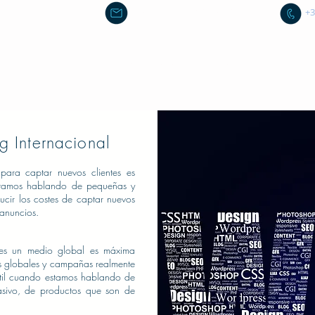
sanchez.vellve@gmail.com
+3
Inicio
Sobre mí
Recursos Formativos
Servicios Em
ng Internacional
 para captar nuevos clientes es
estamos hablando de pequeñas y
ucir los costes de captar nuevos
 anuncios.
i es un medio global es máxima
 globales y campañas realmente
til cuando estamos hablando de
sivo, de productos que son de