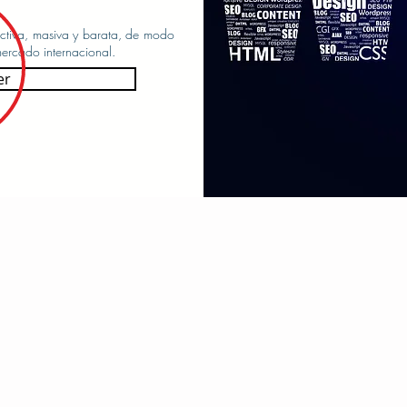
activa, masiva y barata, de modo
ercado internacional.
er
|
Politica de Privacidad
|
Aviso legal