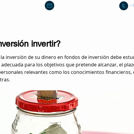
sanchez.vellve@gmail.com
+3
Inicio
Sobre mí
Recursos Formativos
Servicios Em
versión invertir?
la inversión de su dinero en fondos de inversión debe est
decuada para los objetivos que pretende alcanzar, el plazo 
personales relevantes como los conocimientos financieros, el
tras.