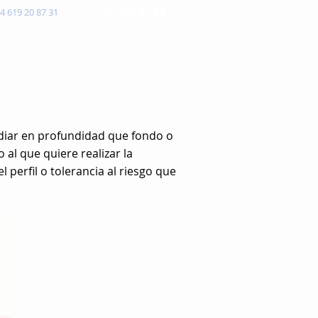
4 619 20 87 31
presariales
Blog
Contacto
udiar en profundidad que fondo o
al que quiere realizar la
 perfil o tolerancia al riesgo que