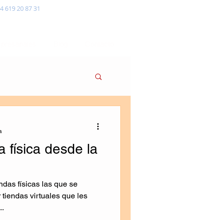
4 619 20 87 31
presariales
Blog
Contacto
a
a física desde la
ndas físicas las que se
r tiendas virtuales que les
..