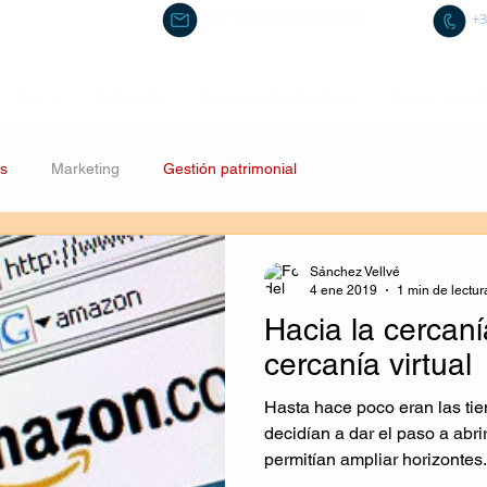
sanchez.vellve@gmail.com
+3
Inicio
Sobre mí
Recursos Formativos
Servicios Em
s
Marketing
Gestión patrimonial
Sánchez Vellvé
4 ene 2019
1 min de lectur
Hacia la cercaní
cercanía virtual
Hasta hace poco eran las tie
decidían a dar el paso a abri
permitían ampliar horizontes.